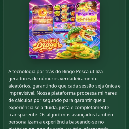
A tecnologia por trás do Bingo Pesca utiliza
geradores de números verdadeiramente
aleatórios, garantindo que cada sessão seja única e
imprevisível. Nossa plataforma processa milhares
de cálculos por segundo para garantir que a
experiência seja fluida, justa e completamente
transparente. Os algoritmos avançados também
personalizam a experiência baseando-se no