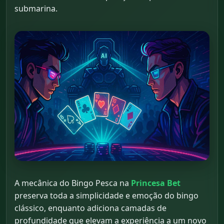
submarina.
A mecânica do Bingo Pesca na
Princesa Bet
preserva toda a simplicidade e emoção do bingo
clássico, enquanto adiciona camadas de
profundidade que elevam a experiência a um novo