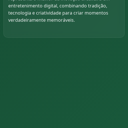
entretenimento digital, combinando tradição,
tecnologia e criatividade para criar momentos
verdadeiramente memoráveis.