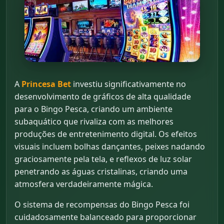
A
Princesa Bet
investiu significativamente no
desenvolvimento de gráficos de alta qualidade
para o Bingo Pesca, criando um ambiente
subaquático que rivaliza com as melhores
produções de entretenimento digital. Os efeitos
visuais incluem bolhas dançantes, peixes nadando
graciosamente pela tela, e reflexos de luz solar
penetrando as águas cristalinas, criando uma
atmosfera verdadeiramente mágica.
O sistema de recompensas do Bingo Pesca foi
cuidadosamente balanceado para proporcionar