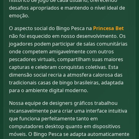
histórico de jogo de cada usuário, oferecendo
desafios apropriados e mantendo o nível ideal de
emoção.
O aspecto social do Bingo Pesca na
Princesa Bet
não foi esquecido em nosso desenvolvimento. Os
jogadores podem participar de salas comunitárias
onde competem amigavelmente com outros
pescadores virtuais, compartilham suas maiores
capturas e celebram conquistas coletivas. Esta
dimensão social recria a atmosfera calorosa das
tradicionais casas de bingo brasileiras, adaptada
para o ambiente digital moderno.
Nossa equipe de designers gráficos trabalhou
incansavelmente para criar uma interface intuitiva
que funciona perfeitamente tanto em
computadores desktop quanto em dispositivos
móveis. O Bingo Pesca se adapta automaticamente