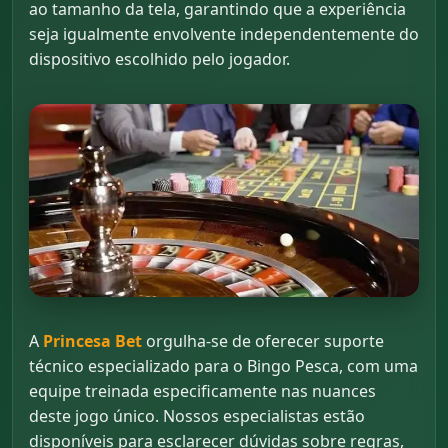
ao tamanho da tela, garantindo que a experiência
seja igualmente envolvente independentemente do
dispositivo escolhido pelo jogador.
A
Princesa Bet
orgulha-se de oferecer suporte
técnico especializado para o Bingo Pesca, com uma
equipe treinada especificamente nas nuances
deste jogo único. Nossos especialistas estão
disponíveis para esclarecer dúvidas sobre regras,