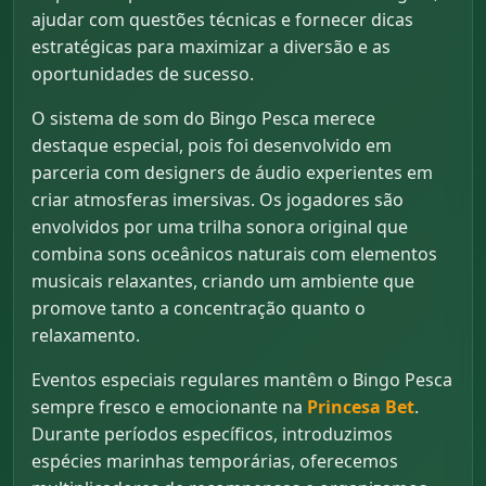
ajudar com questões técnicas e fornecer dicas
estratégicas para maximizar a diversão e as
oportunidades de sucesso.
O sistema de som do Bingo Pesca merece
destaque especial, pois foi desenvolvido em
parceria com designers de áudio experientes em
criar atmosferas imersivas. Os jogadores são
envolvidos por uma trilha sonora original que
combina sons oceânicos naturais com elementos
musicais relaxantes, criando um ambiente que
promove tanto a concentração quanto o
relaxamento.
Eventos especiais regulares mantêm o Bingo Pesca
sempre fresco e emocionante na
Princesa Bet
.
Durante períodos específicos, introduzimos
espécies marinhas temporárias, oferecemos