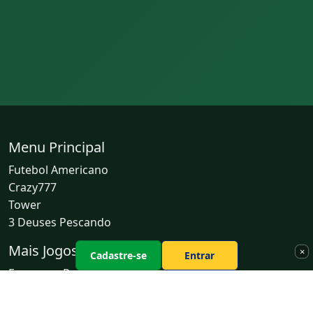
Menu Principal
Futebol Americano
Crazy777
Tower
3 Deuses Pescando
Mais Jogos
×
Cadastre-se
Entrar
European Roulette Pro
Bingo Pesca
Spirit Party